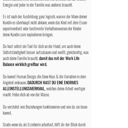
Energie und jeder in der Familie was anderes braucht.
Es ist nach der Ausbildung ganz logisch, warum der Mann deiner
Kundin es überhaupt nicht abkann, wenn das Kind mit dem Essen
experimentiert oder bestimmte Verhaltensweisen der Kinder
deine Kundin zum explodieren bringen.
Du hast selbst ein Tool für dich an der Hand, um auch deine
Selbstständigkeit besser aufzubauen und weißt, gleichzeitig, was
auch deine Familie braucht,
damit das mit der Work Life
Balance wirklich greifbar wird.
Du kannst Human Design, die Gene Keys & die Variablen in dein
Angebot einbauen.
DADURCH HAST DU EINE ENORMES
ALLEINSTELLUNGSMERKMAL,
welches deine Arbeit wertiger
macht. Hebe dich ab von der Masse.
Du verstehst wie Beziehungen funktionieren und wie du sie lesen
kannst. ​
Grade wenn du als Erzieherin arbeitest, hilft dir der Blick durch