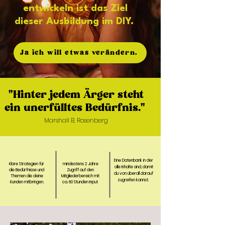
entwickeln
ist das Ziel
dieser Ausbildung im DIY.
Ja ich will etwas verändern.
"Hinter jedem Ärger steht
ein unerfülltes Bedürfnis."
Marshall B. Rosenberg
Eine Datenbank in der
Klare Strategien für
mindestens 2 Jahre
alle Inhalte sind, damit
die Bedürfnisse und
Zugriff auf den
du von überall darauf
Themen die deine
Mitgliederbereich mit
zugreifen kannst.
Kunden mitbringen.
ca. 60 Stunden Input