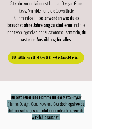
Stell dir vor du könntest Human Design, Gene
Keys, Variablen und die Gewaltfreie
Kommunikation
so anwenden wie du es
brauchst ohne Jahrelang zu studieren
und alle
Inhalt von irgendwo her zusammenzusammeln,
du
hast eine Ausbildung für alles.
Ja ich will etwas verändern.
Du bist Feuer und Flamme für die Meta Physik
(Human Design, Gene Keys und Co.)
doch egal wo du
dich umsiehst, es ist total undurchsichtig was du
wirklich brauchst.