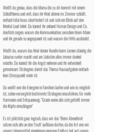
Weißt du genau, dass die Mama die zu dir kommt mit einem
Schlafthema und will, dass ihr Kind alleine im Zimmer schläft,
einfach total krass überfordert ist und sich ein Blick auf den
Mental Load lohnt. ​
Du kannst ihr anhand Human Design und Co.
deutlich zeigen, warum die Kommunikation zwischen ihrem Mann
und ihr gerade so angespannt ist und warum die Hilfe ausbleibt.
Weißt du, warum das Kind deiner Kundin beim Lernen ständig die
Jalouise runter macht und am Liebsten alles immer dunkel
möchte. Du kannst ihr die Angst nehmen und ihr entwickelt
gemeinsam Strategien, damit das Thema Hausaufgaben einfach
kein Stresspunkt mehr ist.
Du weißt wie die Energien in Familien laufen und wie es möglich
ist, schon vorsorglich bestimmte Strategien einzuführen, für mehr
Harmonie und Entspannung. "Grade wenn alle sich gefühlt immer
die Köpfe einschlagen"
Es ist plötzlich ganz logisch, dass wir das "Beim Abendbrot
setzen sich alle an den Tisch" auflösen dürfen, da die Art wie wir
unsere Lebensmittel einnehmen enormen Einfluss hat auf unsere