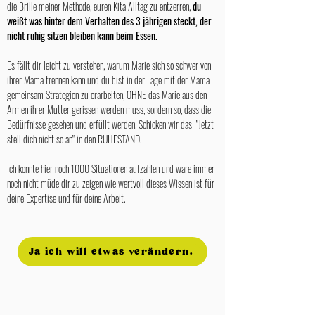
die Brille meiner Methode, euren Kita Alltag zu entzerren,
du
weißt was hinter dem Verhalten des 3 jährigen steckt, der
nicht ruhig sitzen bleiben kann beim Essen.
Es fällt dir leicht zu verstehen, warum Marie sich so schwer von
ihrer Mama trennen kann und du bist in der Lage mit der Mama
gemeinsam Strategien zu erarbeiten, OHNE das Marie aus den
Armen ihrer Mutter gerissen werden muss, sondern so, dass die
Bedürfnisse gesehen und erfüllt werden. Schicken wir das: "Jetzt
stell dich nicht so an" in den RUHESTAND.
Ich könnte hier noch 1000 Situationen aufzählen und wäre immer
noch nicht müde dir zu zeigen wie wertvoll dieses Wissen ist für
deine Expertise und für deine Arbeit.
Ja ich will etwas verändern.