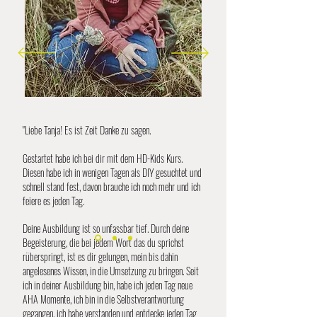
"Liebe Tanja! Es ist Zeit Danke zu sagen.
Gestartet habe ich bei dir mit dem HD-Kids Kurs.
Diesen habe ich in wenigen Tagen als DIY gesuchtet und
schnell stand fest, davon brauche ich noch mehr und ich
feiere es jeden Tag.
Deine Ausbildung ist so unfassbar tief. Durch deine
Begeisterung, die bei jedem Wort das du sprichst
rüberspringt, ist es dir gelungen, mein bis dahin
angelesenes Wissen, in die Umsetzung zu bringen. Seit
ich in deiner Ausbildung bin, habe ich jeden Tag neue
AHA Momente, ich bin in die Selbstverantwortung
gegangen, ich habe verstanden und entdecke jeden Tag